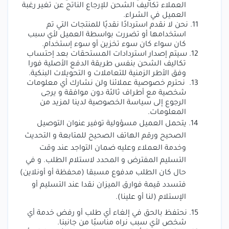
العملاء تكاليف الشحن للإرجاع الناتج عن تغير رغبة
العميل في الشراء.
11.
نحن لا نقدم استردادًا نقديًا للمنتجات التي تم
استخدامها أو تضررت بواسطة العميل لأي سبب
كان سواء كان سوء تخزين أو سوء إستخدام.
12.
سيتم إصدار استردادات المستحقات بعد إحتساب
تكاليف الشحن بنفس طريقة الدفع الأصلية فورا
وفق الأطر الزمنية للتعاملات و التحويلات البنكية.
13.
نحترم خصوصية عملائنا ولن نشارك أي معلومات
شخصية مع أطراف ثالثة دون موافقة و يرجى
الرجوع إلى سياسة الخصوصية لدينا لمزيد من
المعلومات.
14.
يتحمل العميل مسؤولية توفير عنوان التوصيل
الصحيح ورقم الهاتف الصحيح للمتابعة و التحديث
وخدمة العملاء وعليه ضمان التواجد عند وقت
التسليم المفترض و المحدد لاستلام الطلب. و في
حال كان الطلب مدفوع مسبقا (محفظة أو أونلاين)
فتسدد قيمة فوارق الميزان نقدا عند التسليم أو
الإستلام (لنا أو علينا).
15.
نحتفظ بالحق في إلغاء أي طلب أو رفض خدمة أي
شخص لأي سبب نراه مناسبًا من جانبنا.