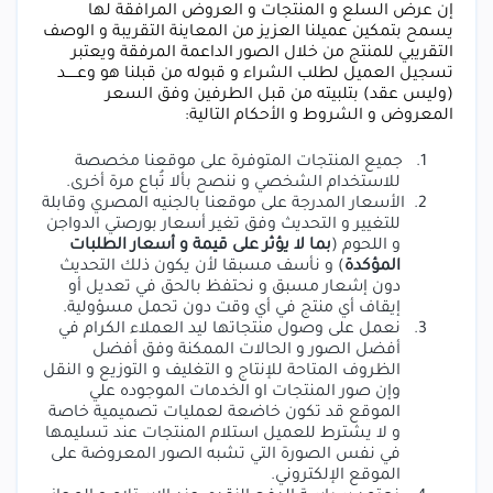
إن عرض السلع و المنتجات و العروض المرافقة لها
يسمح بتمكين عميلنا العزيز من المعاينة التقريبة و الوصف
التقريبي للمنتج من خلال الصور الداعمة المرفقة ويعتبر
تسجيل العميل لطلب الشراء و قبوله من قبلنا هو وعـــــد
(وليس عقد) بتلبيته من قبل الطرفين وفق السعر
المعروض و الشروط و الأحكام التالية:
1.
جميع المنتجات المتوفرة على موقعنا مخصصة
للاستخدام الشخصي و ننصح بألا تُباع مرة أخرى.
2.
الأسعار المدرجة على موقعنا بالجنيه المصري وقابلة
للتغيير و التحديث وفق تغير أسعار بورصتي الدواجن
و اللحوم (
بما لا يؤثر على قيمة و أسعار الطلبات
المؤكدة
) و نأسف مسبقا لأن يكون ذلك التحديث
دون إشعار مسبق و نحتفظ بالحق في تعديل أو
إيقاف أي منتج في أي وقت دون تحمل مسؤولية
.
3.
نعمل على وصول منتجاتها ليد العملاء الكرام في
أفضل الصور و الحالات الممكنة وفق أفضل
الظروف المتاحة للإنتاج و التغليف و التوزيع و النقل
وإن صور المنتجات او الخدمات الموجوده علي
الموقع قد تكون خاضعة لعمليات تصميمية خاصة
و لا يشترط للعميل استلام المنتجات عند تسليمها
في نفس الصورة التي تشبه الصور المعروضة على
الموقع الإلكتروني.