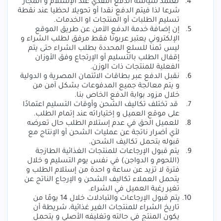
4.
نعتمد سياسة الدفع النقدي عند الإستلام و المجاز
شرعا لذا فيتم الدفع نقدا أو تحويلا لحظيا عند نقطة
تسليم الطلبات أو المنتجات او الخدمات.
5.
إن إضافة خدمة الدفع الآمن عن طريق الموقع
الإلكتروني يعتبر عربونا فقط مرفق لطلب الشراء و
ليس ثمنا للسلع المحددة بطلب الشراء حتى يتم
إقفال الطلب بالتسليم أو الإرتجاع وفق الأوزان
الفعلية للمنتجات ذات الوزن.
6.
نقبل الدفع عبر بطاقات الائتمان المصرية و الدولية
و يتم معالجة جميع المدفوعات بشكل آمن من
خلال مزود بوابة الدفع الخاص بنا
.
7.
قد تختلف تكاليف الشحن وأوقات التسليم اعتمادًا
على موقع العميل و إختياراته عند إتمام الطلب.
8.
للعميل الحق في عدم إستلام الطلب حال تعرضه
لأي أضرار ناتجة عن عمليات الشحن أو الإنتاج مع
قبوله بتحمل تكاليف الشحن.
9.
يتم قبول الإرجاعات للمنتجات الغذائية الطازجة
(اللحوم و الدواجن) في نفس يوم التسليم و خلال
فترة لا تزيد عن ساعة و احدة من إستلام الطلب و
يتحمل العملاء تكاليف الشحن و الإرجاع الناتج عن
تغير رغبة العميل في الشراء.
10.
يتم قبول الإرجاعات والتبادلات خلال 14 يومًا من
تاريخ الشراء للمنتجات الغير غذائية،
شريطة أن
يكون المنتج في حالته وتغليفه الأصلي و يتحمل